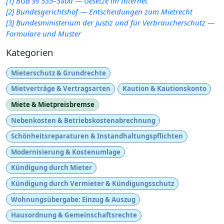
[1] BGB §§ 535–580a — Gesetze im Internet
[2] Bundesgerichtshof — Entscheidungen zum Mietrecht
[3] Bundesministerium der Justiz und für Verbraucherschutz —
Formulare und Muster
Kategorien
Mieterschutz & Grundrechte
Mietverträge & Vertragsarten
Kaution & Kautionskonto
Miete & Mietpreisbremse
Nebenkosten & Betriebskostenabrechnung
Schönheitsreparaturen & Instandhaltungspflichten
Modernisierung & Kostenumlage
Kündigung durch Mieter
Kündigung durch Vermieter & Kündigungsschutz
Wohnungsübergabe: Einzug & Auszug
Hausordnung & Gemeinschaftsrechte